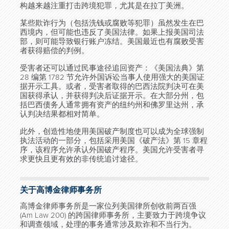
构越来越注重打击跨境犯罪，尤其是在拉丁美洲。
某些欺诈行为（包括洗钱或腐败等犯罪）虽然发生在巴
西境内，但可能也违反了美国法律。如果上报美国司法
部，则可能导致银行账户冻结。美国最近也有腐败受害
者获得赔偿的判例。
受害者还可以通过民事途径追回资产：《美国法典》第
28 编第 1782 节允许外国诉讼当事人使用强大的美国证
据开示工具。或者，受害者取得的巴西法院判决可在美
国获得承认，并获得判决后证据开示。在大部分州，包
括巴西债务人通常拥有资产的纽约州和佛罗里达州，承
认判决结果都相对简单。
此外，创造性地使用美国破产制度也可以成为全球强制
执法活动的一部分，包括采用美国《破产法》第 15 章程
序，该程序允许承认外国破产程序。美国允许受害者寻
求更快且更有效的非传统追讨途径。
关于高博金律师事务所
高博金律师事务所是一家位列美国律所创收前两百强
(Am Law 200) 的跨国律师事务所，主要致力于跨境争议
和调查领域，处理的事务通常涉及欺诈和不当行为。