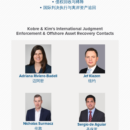
债权回收与稀释
国际判决执行与离岸资产追回
Kobre & Kim's International Judgment
Enforcement & Offshore Asset Recovery Contacts
Adriana Riviere-Badell
Jef Klazen
迈阿密
纽约
Nicholas Surmacz
Sergio de Aguiar
伦敦
圣保罗