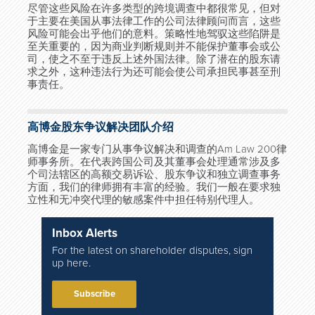
尽管这些风险在许多类型的跨境调查中都很常见，但对
于主要在美国从事法律工作的公司法律顾问而言，这些
风险可能会出乎他们的意料。策略性地驾驭这些陷阱是
至关重要的，因为商业判断规则并不能保护董事会或公
司，使之不至于违反上述外国法律。除了潜在的股东请
求之外，这种违法行为还可能会使公司承担民事甚至刑
事责任。
高博金股东争议解决团队介绍
高博金是一家专门从事争议解决和调查的
Am Law 200
律
师事务所。在代表跨国公司及其董事会处理通常涉及多
个司法辖区的高额交易诉讼、股东争议和独立调查事务
方面，我们的律师拥有丰富的经验。我们一般在要求独
立性和无冲突代理的敏感案件中担任特别代理人。
Inbox Alerts
For the latest on shareholder disputes, sign
up here.
Subscribe