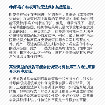
律师-客户特权可能无法保护某些通信。
即使是在完全在美国进行的调查中，董事会（或其特别
委员会）在调查过程中取得的某些类型的律师通信也可
能不受律师
-
客户特权的保护。但是，通常情况下，谨慎
界定调查的范围、结构和结果可以最大限度地降低意外
泄露的风险。但在美国以外，律师通信可能完全无法享
受律师所期待的这种特权保护。例如，最近德国宪法法
院拒绝保护检察官在突袭调查律师办公室时查获的文
件。此外，最近英国法院的判决缩小了调查案件中特权
的适用范围。此外，一些大陆法系司法辖区（如中国和
韩国）根本不承认这一特权，没有为寻求保护其客户信
息的律师提供任何帮助。
某些类型的报告可能会使调查材料被第三方通过证据
开示程序发现。
由于原告通常会试图获取调查报告和支持文件，独立法
律顾问必须谨慎考虑如何向董事会报告调查结果。例
如，上述数据法律可能会诱使律师仅口头报告跨境调查
结果，但书面报告可能会为股东证据开示中形成的律师
记录和访谈备忘录等基础文件提供更好的保护。对董事
会及其律师来说，保持这种平衡是一件微妙的事情。