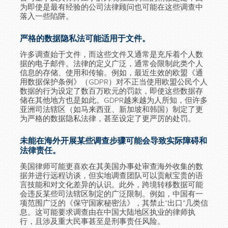
为即使是最有经验的公司法律顾问也可能在这些调查中
落入一些陷阱。
严格的数据隐私法可能适用于文件。
许多调查始于文件，而这些文件又通常是充斥着个人数
据的电子邮件。法律的定义广泛，通常会限制此类个人
信息的存储、使用和传输。例如，最近生效的欧盟《通
用数据保护条例》（
GDPR
）对不正当使用欧盟公民个人
数据的行为设定了数百万欧元的罚款，即使这些数据存
储在其他地方也是如此。
GDPR
越来越为人所知，但许多
亚洲司法辖区（如马来西亚、新加坡和韩国）制定了更
为严格的数据隐私法律，甚至设定了更严厉的处罚。
未能在海外开展某些调查步骤可能会导致实际障碍和
法律责任。
美国律师可能更喜欢在其美国办事处审查海外收集的数
据并进行远程访谈，但实地调查团队可以贡献宝贵的语
言技能和对文化差异的认识。此外，跨境转移数据可能
会违反某些司法辖区制定的广泛限制。例如，中国有一
项范围广泛的《保守国家秘密法》，其禁止“出口”几类信
息。这可能要求调查由在中国大陆地区执业的律师执
行，且涉及重大民事甚至是刑事责任风险。