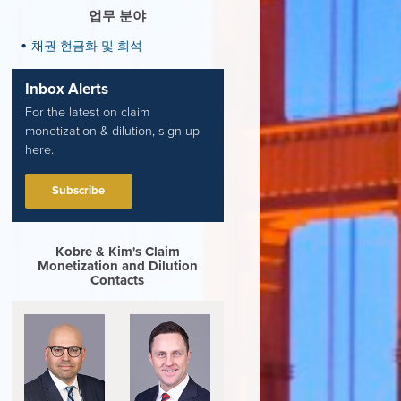
업무 분야
채권 현금화 및 희석
Inbox Alerts
For the latest on claim
monetization & dilution, sign up
here.
Subscribe
Kobre & Kim's Claim
Monetization and Dilution
Contacts