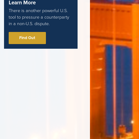
Learn More
There is another powerful U.S.
tool to pressure a counterparty
in a non-U.S. dispute.
Find Out