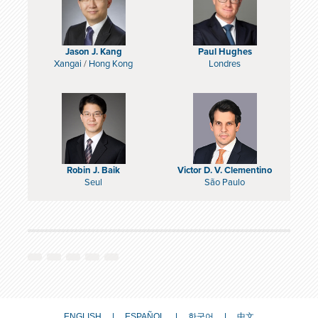
Jason J. Kang
Paul Hughes
Xangai
/
Hong Kong
Londres
Robin J. Baik
Victor D. V. Clementino
Seul
São Paulo
ENGLISH
ESPAÑOL
한국어
中文