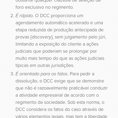
obstante qualquer cláusula de seleção de
foro exclusivo no regimento.
É rápido.
O DCC proporciona um
agendamento automático acelerado e uma
etapa reduzida de produção antecipada de
provas [
discovery
], sem julgamento pelo júri,
limitando a exposição do cliente a ações
judiciais que poderiam se prolongar por
muito mais tempo do que as ações judiciais
típicas em outras jurisdições.
É orientado para os fatos
. Para pedir a
dissolução, o DCC exige que se demonstre
que não é razoavelmente praticável conduzir
a atividade empresarial de acordo com o
regimento da sociedade. Sob esta norma, o
DCC considera os fatos do caso através de
vários elementos legais, mas tem a liberdade