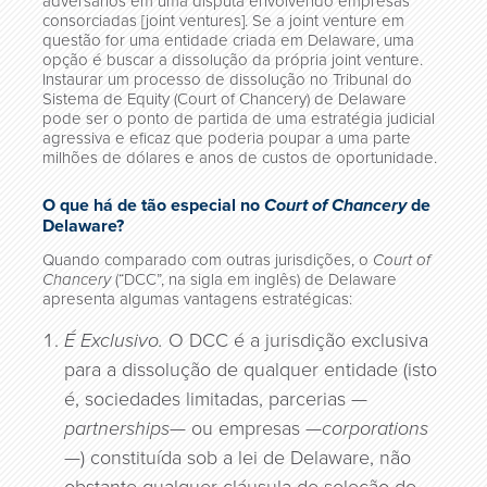
adversários em uma disputa envolvendo empresas
consorciadas [joint ventures]. Se a joint venture em
questão for uma entidade criada em Delaware, uma
opção é buscar a dissolução da própria joint venture.
Instaurar um processo de dissolução no Tribunal do
Sistema de Equity (Court of Chancery) de Delaware
pode ser o ponto de partida de uma estratégia judicial
agressiva e eficaz que poderia poupar a uma parte
milhões de dólares e anos de custos de oportunidade.
O que há de tão especial no
Court of Chancery
de
Delaware?
Quando comparado com outras jurisdições, o
Court of
Chancery
(“DCC”, na sigla em inglês) de Delaware
apresenta algumas vantagens estratégicas:
É Exclusivo.
O DCC é a jurisdição exclusiva
para a dissolução de qualquer entidade (isto
é, sociedades limitadas, parcerias —
partnerships
— ou empresas —
corporations
—) constituída sob a lei de Delaware, não