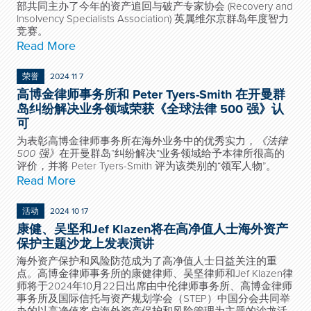
部共同主办了今年的资产追回与破产专家协会 (Recovery and
Insolvency Specialists Association) 英属维尔京群岛年度智力
竞赛。
Read More
荣誉
2024 11 7
高博金律师事务所和 Peter Tyers-Smith 在开曼群
岛纠纷解决业务领域荣获《全球法律 500 强》认
可
为表彰高博金律师事务所在海外业务中的优秀实力，
《法律
500
强》
在开曼群岛“纠纷解决”业务领域给予本律所很高的
评价，并将 Peter Tyers-Smith 评为该类别的“领军人物”。
Read More
活动
2024 10 17
康健、吴坚和Jef Klazen将在高净值人士海外资产
保护主题沙龙上发表演讲
海外资产保护和风险防范成为了高净值人士日益关注的重
点。高博金律师事务所的康健律师、吴坚律师和Jef Klazen律
师将于2024年10月22日出席由中伦律师事务所、高博金律师
事务所及国际信托与资产规划学会（STEP）中国分会共同举