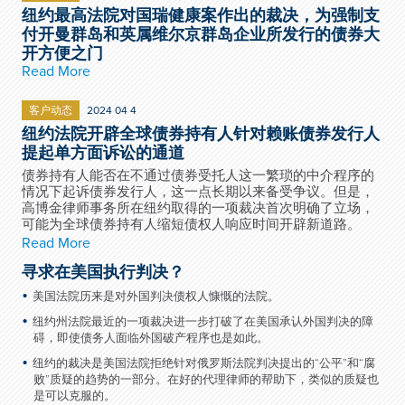
纽约最高法院对国瑞健康案作出的裁决，为强制支
付开曼群岛和英属维尔京群岛企业所发行的债券大
开方便之门
Read More
客户动态
2024 04 4
纽约法院开辟全球债券持有人针对赖账债券发行人
提起单方面诉讼的通道
债券持有人能否在不通过债券受托人这一繁琐的中介程序的
情况下起诉债券发行人，这一点长期以来备受争议。但是，
高博金律师事务所在纽约取得的一项裁决首次明确了立场，
可能为全球债券持有人缩短债权人响应时间开辟新道路。
Read More
寻求在美国执行判决？
美国法院历来是对外国判决债权人慷慨的法院。
纽约州法院最近的一项裁决进一步打破了在美国承认外国判决的障
碍，即使债务人面临外国破产程序也是如此。
纽约的裁决是美国法院拒绝针对俄罗斯法院判决提出的“公平”和“腐
败”质疑的趋势的一部分。在好的代理律师的帮助下，类似的质疑也
是可以克服的。