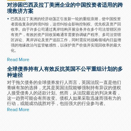
对涉困巴西及拉丁美洲企业的中国投资者适用的跨
境救济方案
巴西及拉丁美洲的经济动荡正引发新一轮的重组浪潮，使中国投资
者面临复杂的跨境纠纷，这些纠纷会影响控制权、优先权及资产回
收率。由于许多公司通过离岸结构开展业务并在多个司法管辖区持
有资产，有效的资产回收策略通常需要协调破产程序、多司法管辖
区诉讼、离岸诉讼及资产追踪工作，同时需应对战略领域内日益增
强的地缘政治与监管敏感性，以保护资产价值并实现回收率的最大
化。
Read More
全球债券持有人有效反抗英国不公平重组计划的多
种途径
对于拖欠债务的全球债券发行人而言，英国法院一直是他们
青睐有加的选择，尤其是英国法院能够强制持有异议的债权
人接受债务人的还款计划。然而，从法院最近的判决来看，
这一趋势可能会有所改变。债权人如果采取迅速而强有力的
行动，或能成功战胜对手，包括强大的行业参与者。
Read More