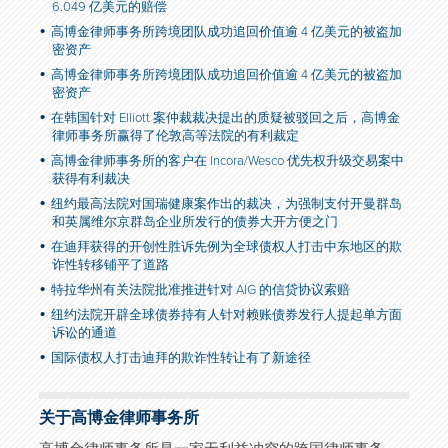
6.049 亿美元的赔偿
高博金律师事务所跨境团队成功追回价值逾 4 亿美元的被盗加
密资产
高博金律师事务所跨境团队成功追回价值逾 4 亿美元的被盗加
密资产
在韩国针对 Elliott 案仲裁裁决提出的质疑被驳回之后，高博金
律师事务所赢得了伦敦高等法院的有利裁定
高博金律师事务所的客户在 Incora/Wesco 优先权升级交易案中
获得有利裁决
纽约最高法院对国瑞健康案作出的裁决，为强制支付开曼群岛
和英属维尔京群岛企业所发行的债券大开方便之门
在迪拜获得的开创性胜诉先例为全球债权人打击中东地区的欺
诈性转移铺平了道路
特拉华州有关法院批准推进针对 AIG 的信贷协议索赔
纽约法院开辟全球债券持有人针对赖账债券发行人提起单方面
诉讼的通道
国际债权人打击迪拜的欺诈性转让有了新途径
关于高博金律师事务所