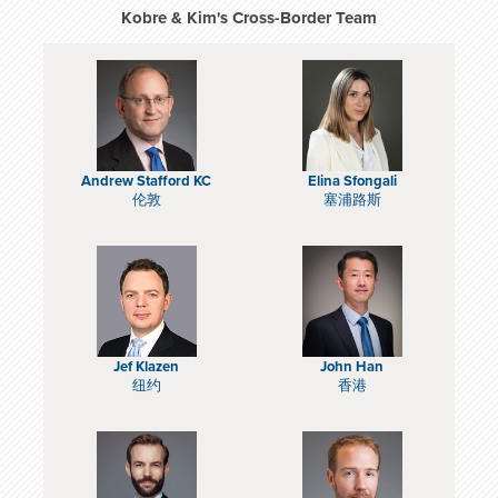
Kobre & Kim's Cross-Border Team
Andrew Stafford KC
Elina Sfongali
伦敦
塞浦路斯
Jef Klazen
John Han
纽约
香港