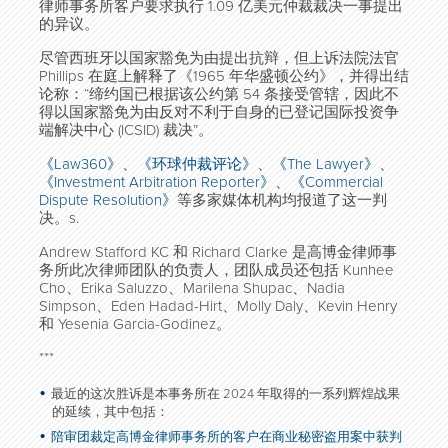
律师事务所客户要求执行 1.09 亿美元仲裁裁决一事提出
的异议。
尽管西班牙以国家豁免为由提出抗辩，但上诉法院法官
Phillips 在庭上解释了《1965 年华盛顿公约》，并得出结
论称：“缔约国已根据该公约第 54 条接受管辖，因此不
得以国家豁免为由反对不利于自身的已登记国际投资争
端解决中心 (ICSID) 裁决”。
《Law360》
、
《环球仲裁评论》
、
《The Lawyer》
、
《Investment Arbitration Reporter》
、
《Commercial
Dispute Resolution》
等多家媒体机构均报道了这一判
决。s.
Andrew Stafford KC 和 Richard Clarke 是高博金律师事
务所此次律师团队的负责人，团队成员还包括 Kunhee
Cho、Erika Saluzzo、Marilena Shupac、Nadia
Simpson、Eden Hadad-Hirt、Molly Daly、Kevin Henry
和 Yesenia Garcia-Godinez。
***
最近的这次胜诉是本事务所在 2024 年取得的一系列辉煌战果
的延续，其中包括：
陪审团裁定高博金律师事务所的客户在商业秘密盗用案中获判