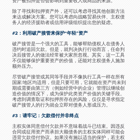
资产被扣押是否会影响到重要收入或商品的来源。
除了寻找和扣押资产外，还可以考虑寻找其他创新方法
来达成解决方案。您可以考虑向战略贸易伙伴、主权债
务人的经济援助者或信用评级组织提出您的疑虑。
#2：利用破产接管来保护“年轻”资产
破产接管是一个强大的工具，能够帮助债权人在债务人
违约时追回欠款。但是，就判决执行行动而言，任命判
决后接管人的做法经常被大家所忽视。其实，这一工具
不仅能够保护重要资产的价值，还能对主权债务人施加
额外压力。
尽管破产接管或其同等手段并不像执行工具一样在所有
国家/地区均适用，但是只要可用，它就能在资产尚未到
期或需要由第三方（例如经营中的企业）管理以继续创
造价值的情况下，成为保护此类资产价值的关键手段。
考虑到调查取证和扣押所存在的风险，仅仅是寻求指定
破产接管人的行为就会立即对债务人形成压力。
#3：请牢记：欠款偿付并非终点
主权实体同意偿付欠款并不意味着战斗已结束。因违反
合同或征用资产而承担大额债务的主权实体同样可能会
违背欠款偿付协议。如果没有施以适当的保护，若主权