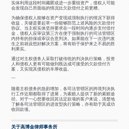
实体利用这段时间藏匿或进一步重组资产，债权人可能
会发现自己所面临的情况比欠款偿付之前更糟。
为确保债权人能够在资产变现或强制执行的情况下获得
收益，关键是要起草一份能够防范上述风险的欠款偿付
协议。当主权实体坚持要求在一段时间内逐步支付偿付
金，债权人应审议第三方在便于强制执行的司法管辖区
内持有的担保或审议合意判决。如果能在下一次违约发
生之前就设想好解决方案，将有助于保护来之不易的胜
利果实。
通过对主权债务人采取打破传统的判决执行策略，投资
人和债权人更有可能做到既达成可接受的欠款偿付方
案，又实现其债权的丰厚收益。
***
随着主权债务的急剧增加，各司法管辖区的跨境判决执
行工作近期都取得了进展，为索赔人提供了新的索赔途
径。对于一心想要收回其法定款项的客户来说，清楚地
了解各司法管辖区的进攻型执行策略，亦有助于其成功
收回款项。
关于高博金律师事务所