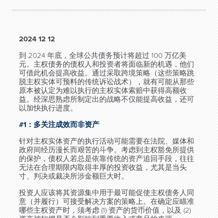
2024 12 12
到 2024 年底，全球公共债务预计将超过 100 万亿美
元。主权债务的债权人和投资者将面临新的机遇，他们
可借此机会提高收益。通过采取跨境策略（这些策略跳
脱主权实体可预料的传统诉讼战术），就有可能从那些
原本被认定为难以执行的主权实体索赔中获得高额收
益。经深思熟虑所制定出的战略不仅能提高收益，还可
以加快执行进度。
#1：多关注成效而非资产
针对主权实体资产的执行活动可能需要在法院、媒体和
政府间经历漫长而艰苦的斗争。考虑到主权豁免所提供
的保护，债权人若总是依靠传统的资产追回手段，往往
无法在合理期限内取得丰厚的投资收益，尤其是当头
寸、判决或裁决所涉金额巨大时。
投资人应该将其资源集中用于最可能促使主权债务人同
意（并履行）可接受解决方案的策略上。在确定应瞄准
哪些主权资产时，须考虑 (1) 资产的货币价值，以及 (2)