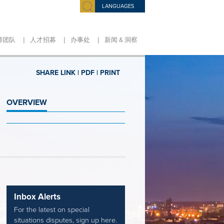
LANGUAGES
|
|
|
师团队
人才招募
办事处
新闻 & 洞察
SHARE LINK |
PDF |
PRINT
OVERVIEW
Inbox Alerts
For the latest on special
situations disputes, sign up here.