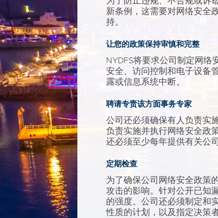
为了防止违规、不合规或诉
新条例，这需要对网络安全
持。
让您的政策保持审慎和完整
NYDFS将要求公司制定网
安全、访问控制和电子设备
露或信息系统中断。
聘请专责该方面事务专家
公司还必须确保有人负责实
负责实施并执行网络安全政
还必须至少每年提供有关公
定期检查
为了确保公司网络安全政策的
攻击的影响。针对公开已知漏
的强度。公司还必须制定和
性质的计划，以及指定决策