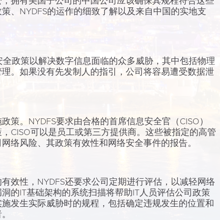
讼，拥有美国子公司的中国公司应该确保其规程符合这些
政策、
NYDFS
的运作的细致了解以及来自中国的实地支
络安全政策以解决数字信息面临的众多威胁，其中包括物理
管理。如果没有先发制人的指引，公司将容易遭受数据泄
施政策。
NYDFS
要求由合格的首席信息安全官（
CISO
）
策，
CISO
可以是员工或第三方提供商。这些被指定的高管
司网络风险、其政策有效性和网络安全事件的报告。
有效性，NYDFS还要求公司定期进行评估，以减轻网络
洞的IT基础架构的系统扫描将帮助IT人员评估公司政策
实施发生实际威胁时的规程，包括确定违规发生的位置和
者。