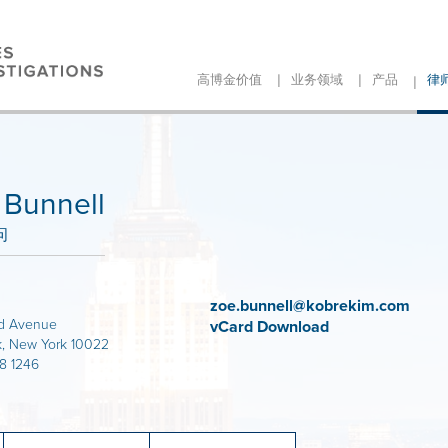
|
|
|
高博金价值
业务领域
产品
律
 Bunnell
问
zoe.bunnell@kobrekim.com
d Avenue
vCard Download
, New York 10022
88 1246