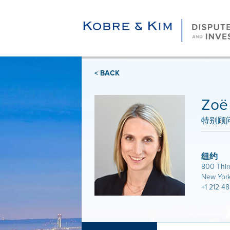
< BACK
Zoë
特别顾
纽约
800 Thir
New York
+1 212 4