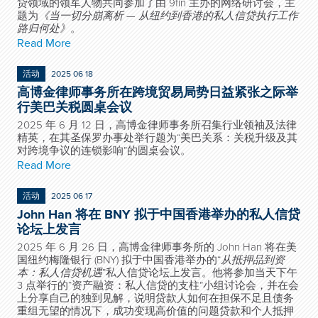
贷领域的领军人物共同参加了由 9fin 主办的网络研讨会，主
题为
《当一切分崩离析
—
从纽约到香港的私人信贷执行工作
路归何处》
。
Read More
活动
2025 06 18
高博金律师事务所在跨境贸易局势日益紧张之际举
行美巴关税圆桌会议
2025 年 6 月 12 日，高博金律师事务所召集行业领袖及法律
精英，在其圣保罗办事处举行题为“美巴关系：关税升级及其
对跨境争议的连锁影响”的圆桌会议。
Read More
活动
2025 06 17
John Han 将在 BNY 拟于中国香港举办的私人信贷
论坛上发言
2025 年 6 月 26 日，高博金律师事务所的 John Han 将在美
国纽约梅隆银行 (BNY) 拟于中国香港举办的“
从抵押品到资
本：私人信贷机遇
”私人信贷论坛上发言。他将参加当天下午
3 点举行的“资产融资：私人信贷的支柱”小组讨论会，并在会
上分享自己的独到见解，说明贷款人如何在担保不足且债务
重组无望的情况下，成功变现高价值的问题贷款和个人抵押