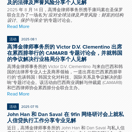
及的法律及声誉风险分享个人见解
2025 年 8 月 14 日，高博金律师事务所携手康玛素在圣保罗
联合主办了一场名为“
应对全球法律及声誉风险：财富的结构
设计、保护与保全
”
的专题讨论会。
Read More
活动
2025 08 1
高博金律师事务所的 Victor D.V. Clementino 出席
在累西腓举行的 CAMARB 专题讨论会，并就韩国
的争议解决行业格局分享个人见解
高博金律师事务所的 Victor D.V. Clementino 与来自巴西和韩
国的法律界专业人士及商界领袖，一道出席在巴西累西腓举
行的“也谈韩国 | 韩国文化对科技、国际关系及争议解决的影
响”专题讨论会。该活动由巴西商业调解与仲裁庭 (CAMARB)
和巴西律师协会累西腓分会联合主办。
Read More
活动
2025 07 15
John Han 和 Dan Saval 在 9fin 网络研讨会上就私
人信贷执行工作分享专业见解
近日，高博金律师事务所的 John Han 和 Dan Saval 与私人信