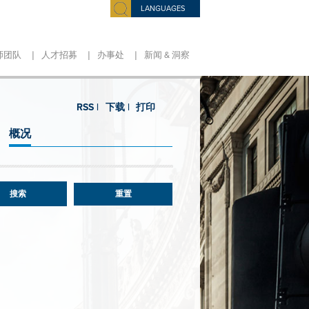
LANGUAGES
|
|
|
师团队
人才招募
办事处
新闻 & 洞察
RSS |
下载 |
打印
概况
重置