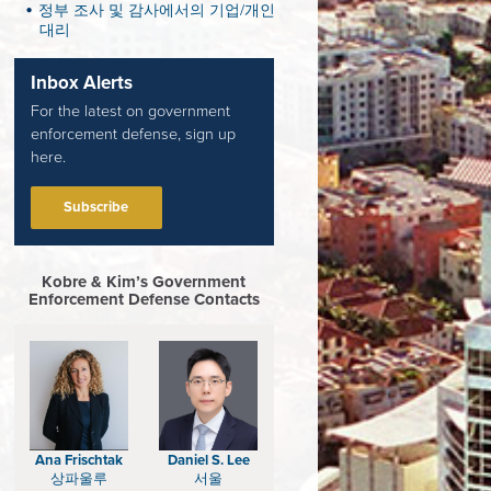
정부 조사 및 감사에서의 기업/개인
대리
Inbox Alerts
For the latest on government
enforcement defense, sign up
here.
Subscribe
Kobre & Kim’s Government
Enforcement Defense Contacts
Ana Frischtak
Daniel S. Lee
상파울루
서울