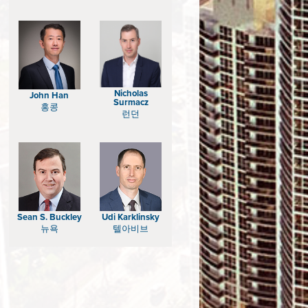
Nicholas
John Han
Surmacz
홍콩
런던
Sean S. Buckley
Udi Karklinsky
뉴욕
텔아비브