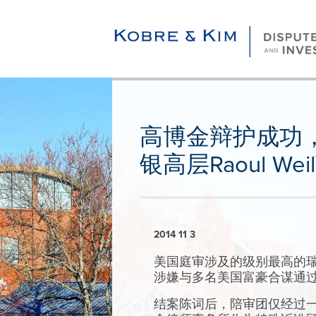
高博金辩护成功，
银高层Raoul We
2014 11 3
美国庭审涉及的级别最高的瑞士银
涉嫌与多名美国富豪合谋通过
结案陈词后，陪审团仅经过一