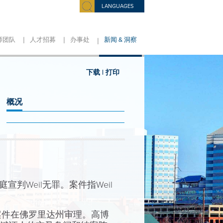
LANGUAGES
|
|
|
师团队
人才招募
办事处
新闻 & 洞察
下载 |
打印
概况
判Weil无罪。案件指Weil
案件在佛罗里达州审理。高博