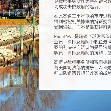
金律师事务所作为特殊诉讼顾问
词成功击败政府的起诉。
在此案逾三个星期的审理过程中
得到检控机关慷慨的辩诉交易
受到惩处、而不是靠获得辩诉交
Raoul Weil是瑞银全
业员、律师及顾问中职位最
案的判决被广泛认为是司法
职员、律师及顾问的抗辩，答
高博金律师事务所和富而德律师
与美国司法部的抗争，Wei
师团队邀请其担任此案的战