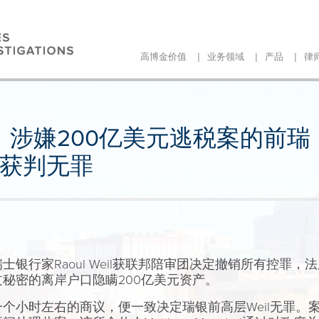
|
|
|
高博金价值
业务领域
产品
律
涉嫌200亿美元逃税案的前瑞
il获判无罪
行家Raoul Weil获联邦陪审团决定撤销所有控罪，法庭宣
秘密的离岸户口隐瞒200亿美元资产。
个小时左右的商议，便一致决定瑞银前高层Weil无罪。