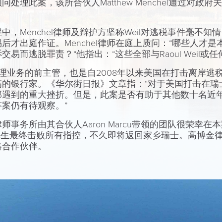
处理此案，该所合伙人Matthew Menchel通过对政
，Menchel律师及辩护方坚称Weil对逃税事件毫不
后才出庭作证。Menchel律师在庭上质问：“哪些人才
易而逃脱罪责？“他指出：“这些全部与Raoul Weil或
球财富管理业务的前主管，也是自2008年以来美国在打击离岸逃
高的银行家。《华尔街日报》文章指：“对于美国打击在瑞
部遇到的重大挫折。但是，此案是否有助于其他数十名近
案仍有待观察。”
事务所由其合伙人Aaron Marcu带领的团队很荣幸在本
l先生最终击败所有指控，不久即将返回家乡瑞士。高博金
略合作伙伴。