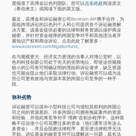
度报道了高博金以色列团队。您可以
点击此处
阅读原文
（希伯来文）或阅读下面的英文版。
最近，高博金和诉讼融资公司Bentham IMF携手合作，为
面临跨境诉讼的以色列个人和公司提供首个诉讼融资解
决方案。该基金提供必要的法律和财务资源以保护商业
秘密，并针对资金雄厚的跨国竞争对手和其他违法者开
展知识产权和商业诉讼。点击此处了解更多：
www.kobrekim.com/litigationfund
。
在与规模更大、经济实力更强的当事人对簿公堂时，以
色列科技创新公司处于先天的劣势地位。即使这些规模
较小的公司有可明确证明的理由和诉讼请求，缺乏资源
也可能会阻止他们采取法律行动。诉讼融资可以成为这
些公司更有效地与资源丰富的跨国公司竞争的一种手
段。
弥补劣势
诉讼融资可以填补小型科技公司与侵犯其权利的跨国公
司之间的资源差距。许多跨国公司拥有拖延案件的资源
和经验，并借此将竞争对手“埋葬”在初步程序中。这种策
略不仅迫使小公司花费过多的资金（他们通常没有这么
多资金），并且会阻挠法律程序，甚至使法律程序无法
开始。诉讼基金的融资支持可以缓解这一问题，延长法