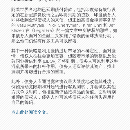
随着世界各地均已延期偿付贷款，包括印度储备银行设
定的在新冠肺炎疫情之后即将到期的贷款，印度债务人
即将收到全球债权人的来信。但正如高博金律师事务所
的 Vasu Muthyala、Nick Cherryman、Kiran Unni 和 Jef
Klazen 在《Legal Era》的一篇文章中所解释的那样，如
果债务人面对的金融巨头实施了错误的全球执法行动，
那么他们仍然有许多工具可以部署。
其中一种策略是利用疫情过后市场的不确定性。面对疫
情，债权人往往会更加宽容。但随着市场的调整以及伦
敦同业拆借利率 (LIBOR) 即将到期，债务人可以利用这种
混乱所带来的杠杆作用。债务人还应评估其资产，找出
漏洞并考虑进行合法的重组。
此外，债务人应通过宽容协议最大限度地改善其处境，
例如推动宽限期和对违约进行客观测试，并尝试以其他
方式争取时间，包括重新评估抵押品的价值。面对特别
难缠的债权人，债务人也可以将债权人的任何失误用作
自己的筹码。
点击此处阅读全文。