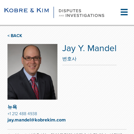
☰
< BACK
Jay Y. Mandel
변호사
뉴욕
+1 212 488 4938
jay.mandel@kobrekim.com