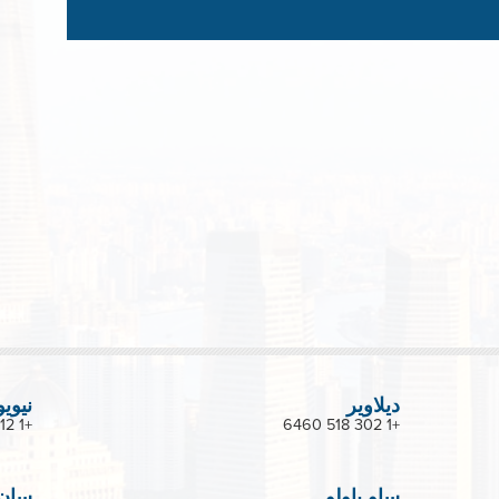
ديلاوير
نيوي
+1 212 488 1200
+1 302 518 6460
ساو باولو
سان 