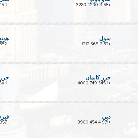
+1 415 582 4800
+55 11 4200 3280
سول
هونغ
+852 2127 3288
+82 2 369 1212
جزر كايمان
جزر 
+1 284 852 1600
+1 345 749 4000
دبي
قبر
+357 25 839600
+971 4 454 3900