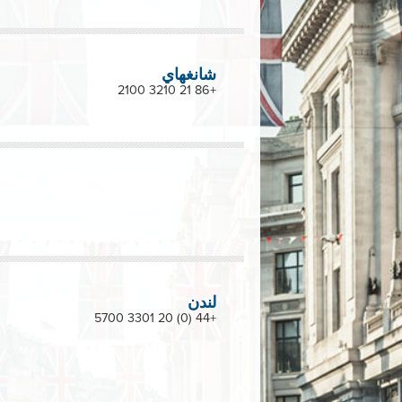
شانغهاي
+86 21 3210 2100
لندن
+44 (0) 20 3301 5700