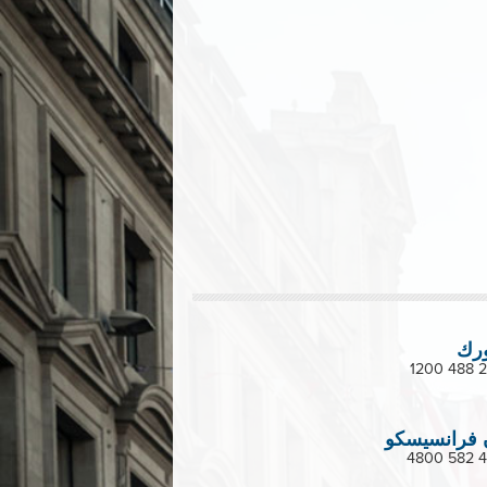
نيو
سان فرانس