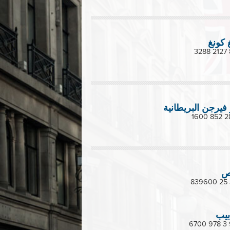
هونغ 
جزر فيرجن البريط
ق
تل 