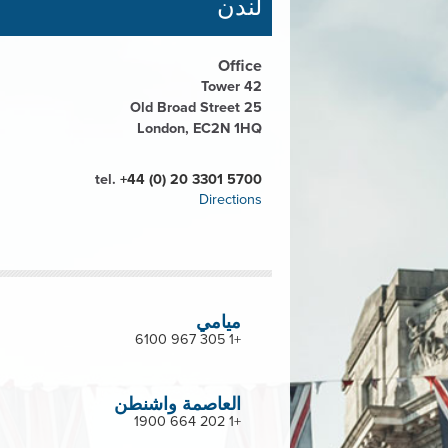
لندن
Office
Tower 42
25 Old Broad Street
London, EC2N 1HQ
tel.
+44 (0) 20 3301 5700
Directions
ميامي
+1 305 967 6100
العاصمة واشنطن
+1 202 664 1900