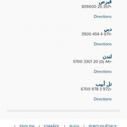
قبرص
+357 25 839600
Directions
دبي
+971 4 454 3900
Directions
لندن
+44 (0) 20 3301 5700
Directions
تل أبيب
+972 3 978 6700
Directions
ENGLISH
ESPAÑOL
한국어
PORTUGUÊS
中文