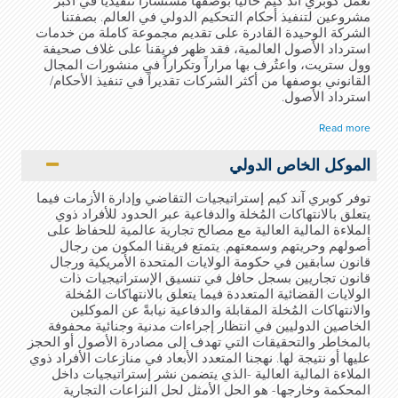
تعمل كوبري آند كيم حالياً بوصفها مستشاراً تنفيذياً في أكبر
مشروعين لتنفيذ أحكام التحكيم الدولي في العالم. بصفتنا
الشركة الوحيدة القادرة على تقديم مجموعة كاملة من خدمات
استرداد الأصول العالمية، فقد ظهر فريقنا على غلاف صحيفة
وول ستريت، واعتُرف بها مراراً وتكراراً في منشورات المجال
القانوني بوصفها من أكثر الشركات تقديراً في تنفيذ الأحكام/
استرداد الأصول.
Read more
الموكل الخاص الدولي
توفر كوبري آند كيم إستراتيجيات التقاضي وإدارة الأزمات فيما
يتعلق بالانتهاكات المُخلة والدفاعية عبر الحدود للأفراد ذوي
الملاءة المالية العالية مع مصالح تجارية عالمية للحفاظ على
أصولهم وحريتهم وسمعتهم. يتمتع فريقنا المكون من رجال
قانون سابقين في حكومة الولايات المتحدة الأمريكية ورجال
قانون تجاريين بسجل حافل في تنسيق الإستراتيجيات ذات
الولايات القضائية المتعددة فيما يتعلق بالانتهاكات المُخلة
والانتهاكات المُخلة المقابلة والدفاعية نيابةً عن الموكلين
الخاصين الدوليين في انتظار إجراءات مدنية وجنائية محفوفة
بالمخاطر والتحقيقات التي تهدف إلى مصادرة الأصول أو الحجز
عليها أو نتيجة لها. نهجنا المتعدد الأبعاد في منازعات الأفراد ذوي
الملاءة المالية العالية -الذي يتضمن نشر إستراتيجيات داخل
المحكمة وخارجها- هو الحل الأمثل لحل النزاعات التجارية