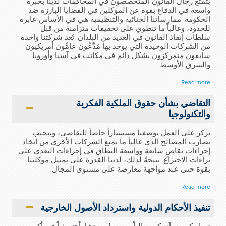
يتمتع رجال القانون المتخصصون في المحاكمات لدينا بخبرة
واسعة في الدفاع بقوة عن الموكلين في القضايا البارزة ضد
الحكومة. ممارساتنا الجنائية والتنظيمية هي في الأساس عابرة
للحدود، وغالباً ما تنطوي على تحقيقات متزامنة من قبل
سلطات إنفاذ القانون في العديد من البلدان. تُعد شركتنا واحدة
من الشركات الوحيدة التي يوجد بها مُدَّعُون عامُّون أمريكيون
سابقون متمركزون بشكل دائم في مكاتب في آسيا وأوروبا
والشرق الأوسط.
Read more
التقاضي بشأن حقوق الملكية الفكرية
والتكنولوجيا
نركز على العمل بوصفنا مستشاراً خاصاً للتقاضي، ونتجنب
تضارب المصالح الذي غالباً ما يمنع الشركات الأخرى من اتخاذ
إجراءات تقاضٍ شائعة وواسعة النطاق في إجراءات التعدي على
براءات الاختراع. نتيجةً لذلك، لدينا القدرة على تمثيل موكلينا
بقوة حتى عند مواجهة معارضة على مستوى المجال.
Read more
تنفيذ الأحكام الدولية واسترداد الأصول الخارجية