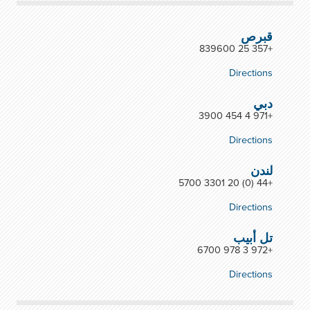
قبرص
+357 25 839600
Directions
دبي
+971 4 454 3900
Directions
لندن
+44 (0) 20 3301 5700
Directions
تل أبيب
+972 3 978 6700
Directions