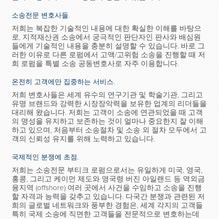
소송전문 변호사들.
저희는 복잡한 기술적인 내용에 대한 확실한 이해를 바탕으
로, 지적재산권 소송에서 궁극적인 판단자인 판사와 배심원
들에게 기술적인 내용을 충분히 설명할 수 있습니다. 바로 그
러한 이유로 다른 로펌에서 고액/고위험 소송을 진행할 때 저
희 로펌을 특별 소송 공동변호사로 자주 이용합니다.
온전히 고객에만 집중하는 서비스.
저희 변호사들은 세계 유수의 연구기관 및 학술기관, 그리고
유명 브랜드와 강력한 시장장악력을 보유한 업계의 리더들을
대리해 왔습니다. 저희는 고객이 소송에 연관되었을 때 고객
의 명성을 유지하고 보존하는 것이 얼마나 중요한지 잘 이해
하고 있으며, 처음부터 소송절차 및 소송 외 절차 모두에서 고
객의 신뢰성 유지를 위해 노력하고 있습니다.
국제적인 분쟁에 초점.
저희는 소송전문 부티크 로펌으로서는 유일하게 미국, 영국,
홍콩, 그리고 케이먼 제도와 영국령 버진 아일랜드 등 역외금
융지역 (offshore) 여러 곳에서 사건을 수임하고 소송을 진행
할 자격과 능력을 갖추고 있습니다. 다국간 분쟁과 관련된 저
희의 글로벌 네트워크와 풍부한 경험은, 세계 각지의 고객들
특히 국제 소송에 직면한 고객들을 전문적으로 변호하는데