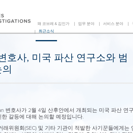
|
|
|
왜 코브레 & 김인가
업무 분야
서비스 분야
|
최근소식
han 변호사, 미국 파산 연구소와 범
논의
heehan 변호사가 2월 4일 산후안에서 개최되는 미국 파산
인한 갈등에 대해 논의할 예정입니다.
증권거래위원회(SEC) 및 기타 기관이 적발한 사기꾼들에게는