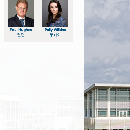
Paul Hughes
Polly Wilkins
런던
두바이