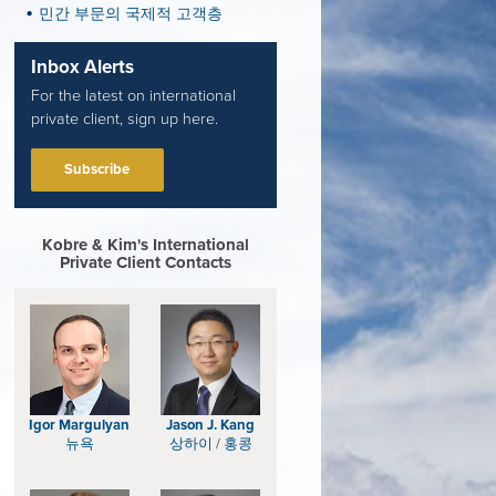
민간 부문의 국제적 고객층
Inbox Alerts
For the latest on international
private client, sign up here.
Subscribe
Kobre & Kim's International
Private Client Contacts
Igor Margulyan
Jason J. Kang
뉴욕
상하이
/
홍콩