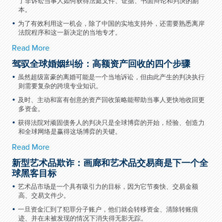
了非诉讼当事人如何获得法庭文件、证据、书面辩论和判决的副
本。
为了有效利用这一机会，除了中国的实地支持外，还需要熟悉离岸
法院程序和这一新决定的当地专才。
Read More
驾驭全球婚姻纠纷：高额资产回收的四个步骤
虽然超级富豪的离婚可能是一个当地诉讼，但由此产生的判决执行
则需要复杂的跨境专业知识。
及时、主动和富有创意的资产回收策略能帮助当事人更快地收回更
多资金。
获得法院对顽固债务人的判决只是全球博弈的开始，经验、创造力
和全球网络是赢得这场博弈的关键。
Read More
新型艺术品欺诈：画廊和艺术品交易商是下一个全
球黑客目标
艺术品市场是一个具有吸引力的目标，因为它节奏快、交易金额
高、交易文件少。
一旦资金汇到了犯罪分子账户，他们就会转移资金、清除转账痕
迹、并在未被发现的情况下消失得无影无踪。