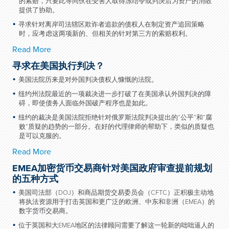
的索赔，只要此等同伙在受害人取得冻结令或判决后为资产的消散
提供了协助。
寻求针对离岸司法辖区欺诈者追款的债权人在制定资产追回策略
时，应考虑这两项新的、但相关的针对第三方的索赔权利。
Read More
寻求在美国执行判决？
美国法院历来是对外国判决债权人慷慨的法院。
纽约州法院最近的一项裁决进一步打破了在美国承认外国判决的障
碍，即使债务人面临外国破产程序也是如此。
纽约的裁决是美国法院拒绝针对俄罗斯法院判决提出的“公平”和“腐
败”质疑的趋势的一部分。在好的代理律师的帮助下，类似的质疑也
是可以克服的。
Read More
EMEA加密货币交易商针对美国政府审查提前规划
的五种方式
美国司法部（DOJ）和商品期货交易委员会（CFTC）正积极主动地
将执法资源用于打击英国和更广泛的欧洲、中东和非洲（EMEA）的
数字货币交易商。
位于英国和大EMEA地区的法律顾问需要了解这一轮新的咄咄逼人的