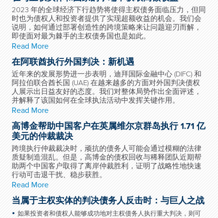
2023 年的全球经济下行趋势将使得主权债务面临压力，但同
时也为债权人和投资者提供了实现超额收益的机会。我们会
说明，如何通过部署创造性的跨境策略来让问题迎刃而解，
即使面对最为棘手的主权债务国也是如此。
Read More
在阿联酋执行外国判决：新机遇
近年来的发展形势进一步表明，迪拜国际金融中心 (DIFC) 和
阿拉伯联合酋长国 (UAE) 在越来越多的方面对外国判决债权
人展示出日益友好的态度。我们对整体局势作出全面评述，
并解释了该国如何在全球执法活动中发挥关键作用。
Read More
高博金帮助中国客户在英属维尔京群岛执行 1.71 亿
美元的仲裁裁决
跨境执行仲裁裁决时，顽抗的债务人可能会通过模糊的法律
质疑制造混乱。但是，高博金的债权回收与稀释团队近期帮
助两个中国客户取得了离岸仲裁胜利，证明了战略性地快速
行动可击退干扰、稳步获胜。
Read More
当属于主权实体的判决债务人反击时：与巨人之战
如果投资者和债权人能够成功地对主权债务人执行重大判决，则可