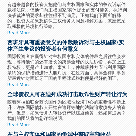
有越来越多的投资人把他们与主权国家和实体的争议诉诸仲
裁和法院，但他们向主权国家/实体提出的支付债务、执行判
决或裁决的要求却往往得不到满足。正如我们下面所解释
的，投资人如果想确保主权债务人同意和解方案，就应该采
取积极的跨境执行策略。
Read More
西班牙具有重要意义的仲裁败诉对与主权国家/实
体产生争议的投资者有何意义
国际投资者在赢得针对主权国家和实体的仲裁之后往往会发
现，等待他们的还有漫长的跨越全球的执法诉讼，再加上主
权特权，更是难上加难。事实上，仲裁获胜方应当利用国际
条约的保护措施进行大胆对抗，在这方面，高博金律师事务
所最近针对西班牙王国的里程碑式胜利便是很好的例证。
Read More
全球债权人可在迪拜成功打击欺诈性财产转让行为
随着阿拉伯联合酋长国作为区域性经济中心的重要性不断上
升，许多国际债权人开始在迪拜等地的法院追索债务人的资
产。但是，如果债务人转移资产以逃避债务，还如何追索？
我们的团队将为您详细说明。
Read More
在与主权实体和国家的争端中获取高额收益