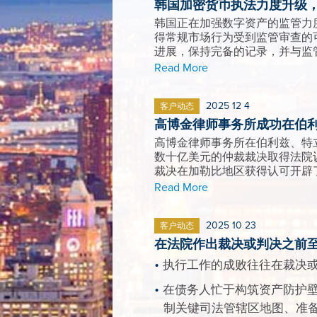
韩国加密货币执法力度升级
韩国正在加强数字资产的监管力
得常规市场行为受到监管审查的
进展，保持完备的记录，并与监
Read More
2025 12 4
客户动态
高博金律师事务所成功在伯
高博金律师事务所在伯利兹、特立
数十亿美元的仲裁裁决取得法院认
裁决在加勒比地区获得认可开辟
Read More
2025 10 23
客户动态
在法院作出裁决或判决之前
执行工作的成败往往在裁决
在债务人忙于构筑资产防护
制关键司法管辖区地图、准