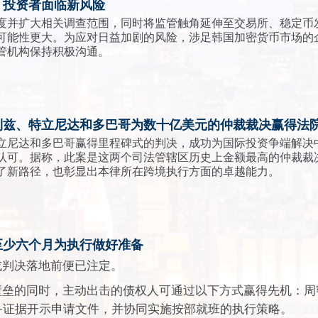
，投资者面临新风险
度并扩大相关调查范围，同时将监管触角延伸至交易所、稳定币
可能性更大。为应对日益加剧的风险，涉足韩国加密货币市场的
管机构保持积极沟通。
利兹、特立尼达和多巴哥为数十亿美元的仲裁裁决赢得法
尼达和多巴哥赢得里程碑式的判决，成功为国际投资争端解决中心 (
可。据称，此案是这两个司法管辖区历史上金额最高的仲裁裁决执
了新路径，也彰显出本律所在跨境执行方面的卓越能力。
至少六个月为执行做好准备
或判决落地前便已注定。
壁垒的同时，主动出击的债权人可通过以下方式赢得先机：周
备证据开示申请文件，并协同实施按部就班的执行策略。