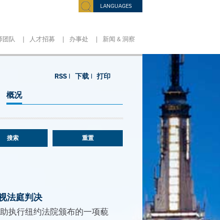
LANGUAGES
|
|
|
师团队
人才招募
办事处
新闻 & 洞察
RSS |
下载 |
打印
概况
重置
藐视法庭判决
，以协助执行纽约法院颁布的一项藐